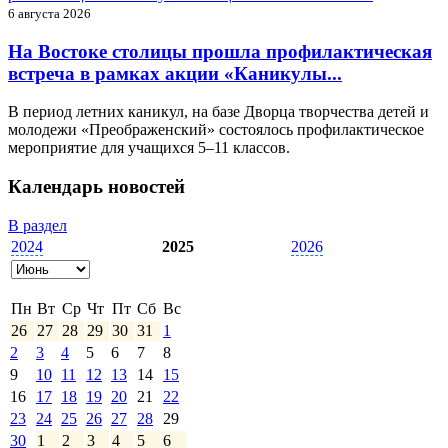
6 августа 2026
На Востоке столицы прошла профилактическая
встреча в рамках акции «Каникулы...
В период летних каникул, на базе Дворца творчества детей и
молодежи «Преображенский» состоялось профилактическое
мероприятие для учащихся 5–11 классов.
Календарь новостей
В раздел
2024
2025
2026
Пн
Вт
Ср
Чт
Пт
Сб
Вс
26
27
28
29
30
31
1
2
3
4
5
6
7
8
9
10
11
12
13
14
15
16
17
18
19
20
21
22
23
24
25
26
27
28
29
30
1
2
3
4
5
6