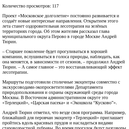
Количество просмотров: 117
Проект «Московское долголетие» постоянно развивается и
создаёт новые интересные направления. Открытием этого
лета станет оздоровительная лесотерапия на зелёных
территориях города. Об этом жителям рассказал глава
муниципального округа Перово в городе Москве Андрей
Тюрин.
– Старшее поколение будет прогуливаться в хорошей
компании, вслушиваться в голоса природы, наблюдать, как
она меняется, в зависимости от сезонов, – продолжил Андрей
Тюрин. – А самое главное – это восстанавливающий эффект
лесотерапии.
Маршруты подготовили столичные экоцентры совместно с
экскурсоводами-экопросветителями Департамента
природопользования и охраны окружающей среды города
Москвы. В Восточном административном округе это
«Терлецкий», «Царская пасека» и «Экошкола “Кусково”».
Андрей Тюрин отметил, что везде своя программа. Например,
ближайший для перовчан экоцентр «Терлецкий» приглашает
пройтись вдоль красивых прудов и насладиться видами
старовозрастной дубравы. Во время прогулок будут разговоры