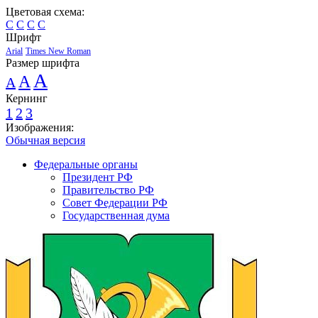
Цветовая схема:
C
C
C
C
Шрифт
Arial
Times New Roman
Размер шрифта
A
A
A
Кернинг
1
2
3
Изображения:
Обычная версия
Федеральные органы
Президент РФ
Правительство РФ
Совет Федерации РФ
Государственная дума