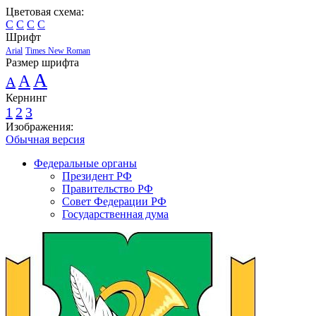
Цветовая схема:
C
C
C
C
Шрифт
Arial
Times New Roman
Размер шрифта
A
A
A
Кернинг
1
2
3
Изображения:
Обычная версия
Федеральные органы
Президент РФ
Правительство РФ
Совет Федерации РФ
Государственная дума