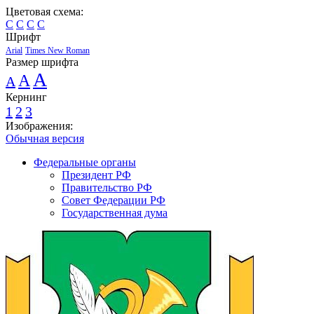
Цветовая схема:
C
C
C
C
Шрифт
Arial
Times New Roman
Размер шрифта
A
A
A
Кернинг
1
2
3
Изображения:
Обычная версия
Федеральные органы
Президент РФ
Правительство РФ
Совет Федерации РФ
Государственная дума