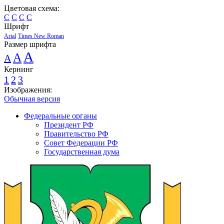
Цветовая схема:
C
C
C
C
Шрифт
Arial
Times New Roman
Размер шрифта
A
A
A
Кернинг
1
2
3
Изображения:
Обычная версия
Федеральные органы
Президент РФ
Правительство РФ
Совет Федерации РФ
Государственная дума